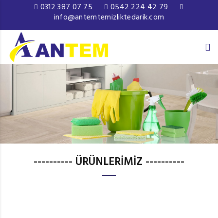
0312 387 07 75
0542 224 42 79
info@antemtemizliktedarik.com
---------- ÜRÜNLERİMİZ ----------