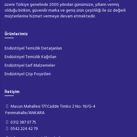
üzere Türkiye genelinde 2000 yılından günümüze, yılların vermiş
olduğu birikim, güvenilir marka ve geniş ürün çeşitliliği ile siz değerli
müşterilerine hizmet vermeye devam etmektedir.
Ürünlerimiz
Endüstriyel Temizlik Detarjanları
Endüstriyel Temizlik Kağıtları
Endüstriyel Sarf Malzemeler
Endüstriyel Çöp Poşetleri
İletişim
Macun Mahallesi 177.Cadde Timko 2 No: 19/G-4
Yenimahalle/ANKARA
0312 387 07 75
0542 224 42 79