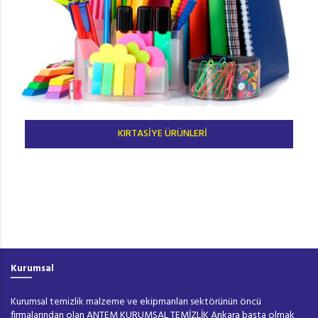
KIRTASİYE ÜRÜNLERİ
BASKILI
ÜRÜNLER
Kurumsal
Kurumsal temizlik malzeme ve ekipmanları sektörünün öncü
firmalarından olan ANTEM KURUMSAL TEMİZLİK Ankara başta olmak