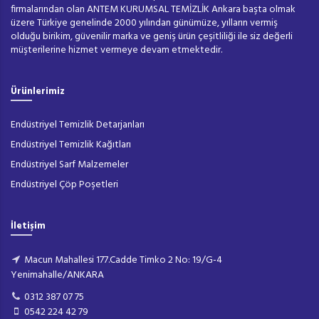
firmalarından olan ANTEM KURUMSAL TEMİZLİK Ankara başta olmak
üzere Türkiye genelinde 2000 yılından günümüze, yılların vermiş
olduğu birikim, güvenilir marka ve geniş ürün çeşitliliği ile siz değerli
müşterilerine hizmet vermeye devam etmektedir.
Ürünlerimiz
Endüstriyel Temizlik Detarjanları
Endüstriyel Temizlik Kağıtları
Endüstriyel Sarf Malzemeler
Endüstriyel Çöp Poşetleri
İletişim
Macun Mahallesi 177.Cadde Timko 2 No: 19/G-4
Yenimahalle/ANKARA
0312 387 07 75
0542 224 42 79