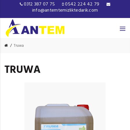
0312 387 07 75
0542 224 42 79
info@antemtemizliktedarik.com
Truwa
TRUWA